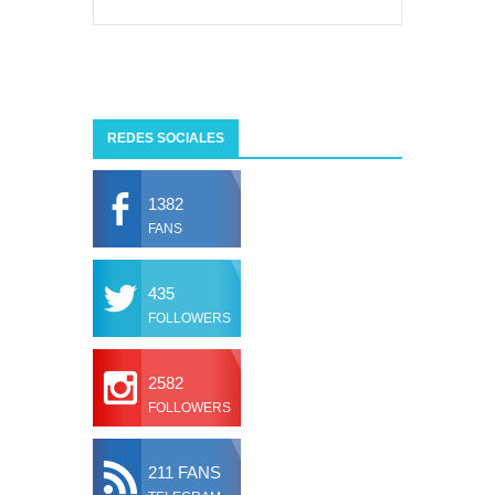
Fuze Tea regala 100 premios al día
Oreo te da la oportunidad de ganar increíbles premios
Compra 5€ en productos MP y gana tu billete dorado
REDES SOCIALES
1382
FANS
435
FOLLOWERS
2582
FOLLOWERS
211 FANS