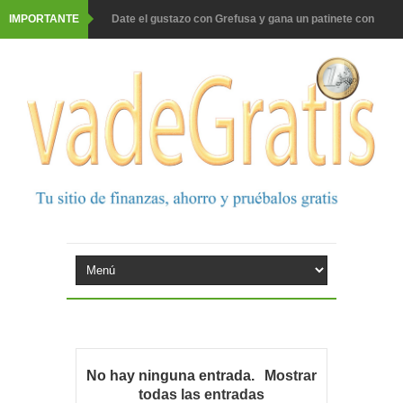
IMPORTANTE
Date el gustazo con Grefusa y gana un patinete con
casco
Barbadillo te da la opción de ganar increíbles premios
Prueba gratis hohes C Vitamin C-irup
Prueba gratis Maison Perrier France
Gana premios Pokémon con Kellogg's
Corona te regala un velero inolvidable en velero y más
premios
Comprar Asevi tiene premio, nevera y un año de
productos
No hay ninguna entrada.
Mostrar
todas las entradas
El milagrito te lleva a Sevilla